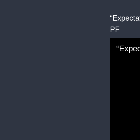
“Expectat
PF