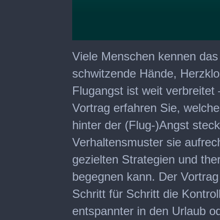
0
seconds
Viele Menschen kennen das 
of
47
schwitzende Hände, Herzklo
minutes,
19
Flugangst ist weit verbreitet
seconds
Vortrag erfahren Sie, welc
hinter der (Flug-)Angst ste
Verhaltensmuster sie aufrec
gezielten Strategien und t
begegnen kann. Der Vortrag
Schritt für Schritt die Kont
entspannter in den Urlaub od