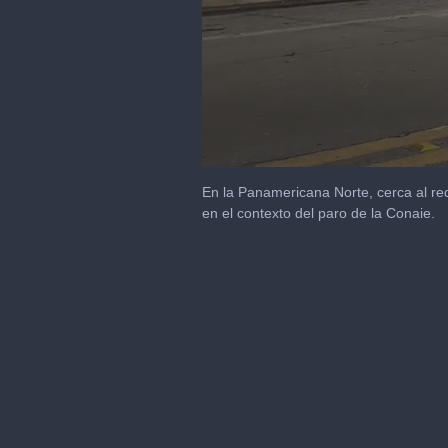
0
seconds
En la Panamericana Norte, cerca al red
of
en el contexto del paro de la Conaie.
23
seconds
Volume
90%