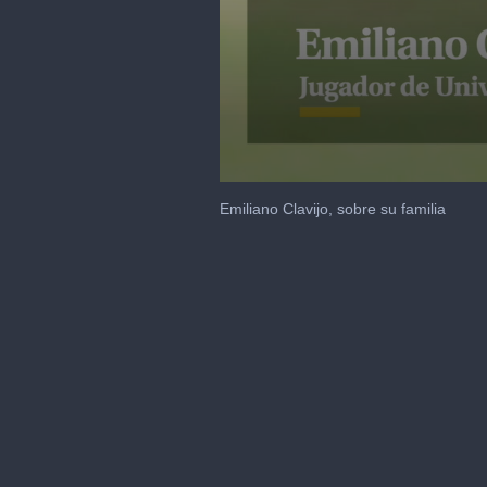
0
seconds
Emiliano Clavijo, sobre su familia
of
37
seconds
Volume
90%