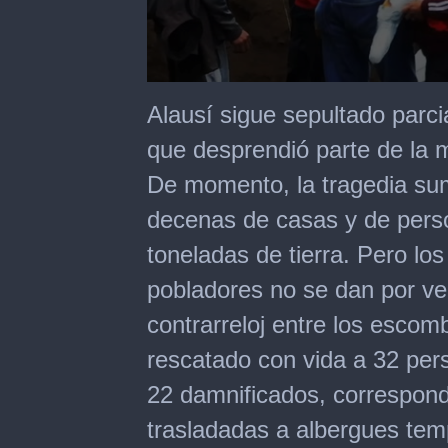
0
seconds
Alausí sigue sepultado parci
of
1
que desprendió parte de la 
minute,
37
De momento, la tragedia sum
seconds
decenas de casas y de pers
toneladas de tierra. Pero los
pobladores no se dan por v
contrarreloj entre los esco
rescatado con vida a 32 per
22 damnificados, correspond
trasladadas a albergues tem