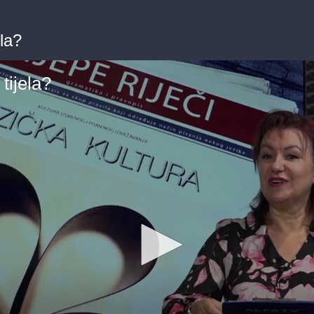
la?
tijela?