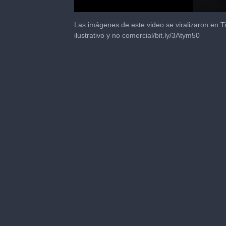
0
seconds
Las imágenes de este video se viralizaron en 
of
ilustrativo y no comercial/bit.ly/3Atym50
15
seconds