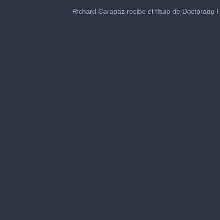
0
seconds
Richard Carapaz recibe el título de Doctorado 
of
1
minute,
3
seconds