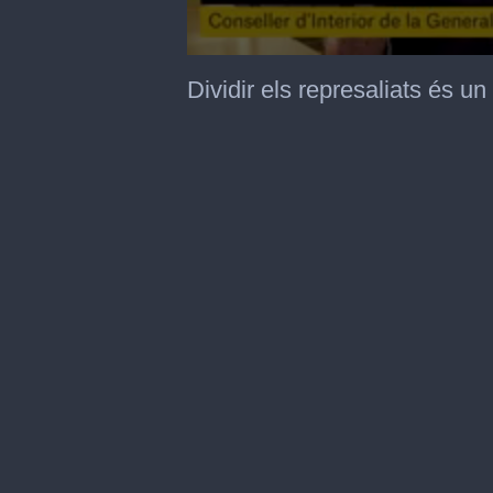
0
seconds
Dividir els represaliats és un
of
1
minute,
50
seconds