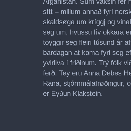
Afganistan. Sum vaksin fer ha
sítt – millum annað fyri no
skaldsøga um kríggj og vinal
seg um, hvussu lív okkara e
toyggir seg fleiri túsund ár 
bardagan at koma fyri seg eft
yvirliva í friðinum. Trý fólk
ferð. Tey eru Anna Debes Hen
Rana, stjórnmálafrøðingur, og
er Eyðun Klakstein.