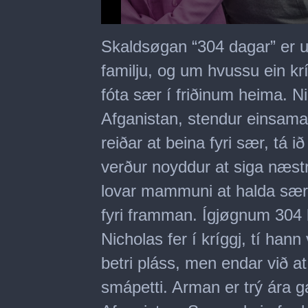
0
seconds
Skaldsøgan “304 dagar” er u
of
54
familju, og um hvussu ein kr
minutes,
11
fóta sær í friðinum heima. N
seconds
Afganistan, stendur einsamall
reiðar at beina fyri sær, tá i
verður noyddur at siga næst
lovar mammuni at halda sær á 
fyri framman. Ígjøgnum 304 
Nicholas fer í kríggj, tí hann v
betri pláss, men endar við at
smápetti. Arman er trý ára ga