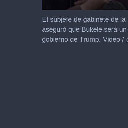
0
seconds
El subjefe de gabinete de la
of
50
aseguró que Bukele será un 
seconds
gobierno de Trump. Video 