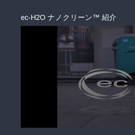
ec-H2O ナノクリーン™ 紹介
0
seconds
of
2
minutes,
58
seconds