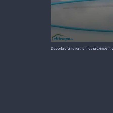
0
seconds
Descubre si lloverá en los próximos m
of
1
minute,
28
seconds
Volume
90%