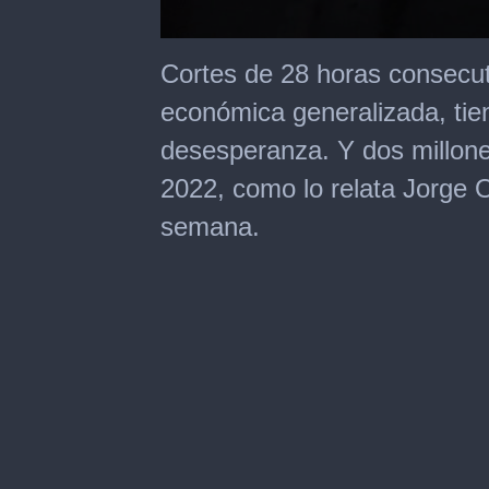
0
seconds
Cortes de 28 horas consecuti
of
2
económica generalizada, tie
minutes,
37
desesperanza. Y dos millon
seconds
2022, como lo relata Jorge 
semana.