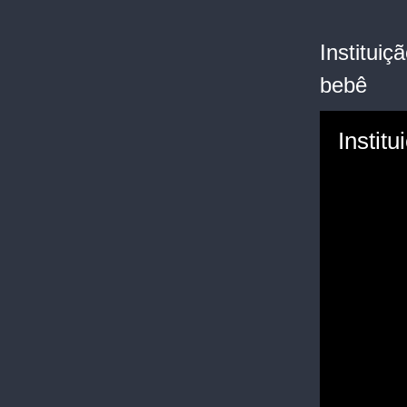
Instituiç
bebê