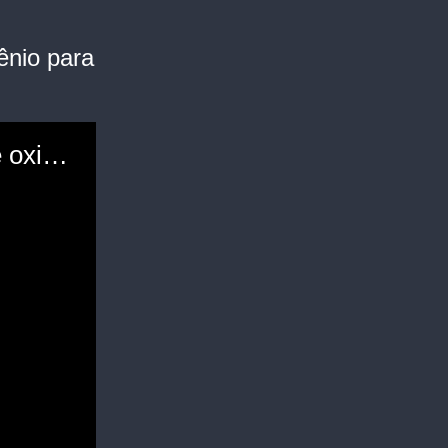
ênio para
Instituição faz campanha para conseguir kit de oxigênio para bebê