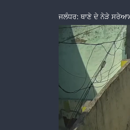
ਜਲੰਧਰ: ਥਾਣੇ ਦੇ ਨੇੜੇ ਸਰੇ