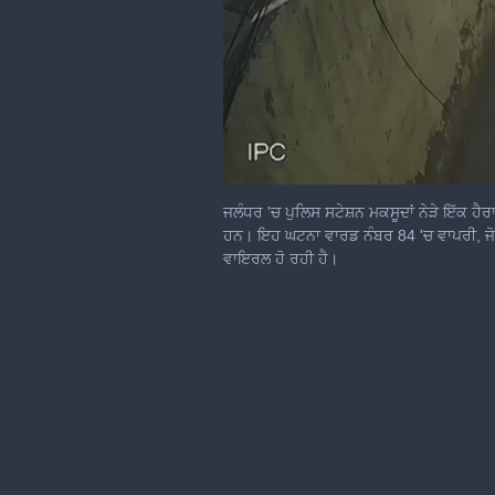
0
of
ਜਲੰਧਰ 'ਚ ਪੁਲਿਸ ਸਟੇਸ਼ਨ ਮਕਸੂਦਾਂ ਨੇੜੇ ਇੱਕ ਹੈਰ
1
ਹਨ। ਇਹ ਘਟਨਾ ਵਾਰਡ ਨੰਬਰ 84 'ਚ ਵਾਪਰੀ, ਜੋ ਕਿ
minute,
ਵਾਇਰਲ ਹੋ ਰਹੀ ਹੈ।
12
seconds
Volume
0%