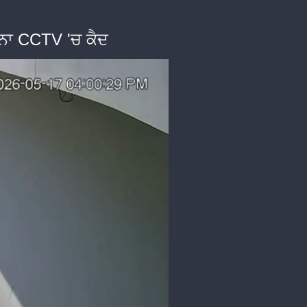
ਟਨਾ CCTV 'ਚ ਕੈਦ