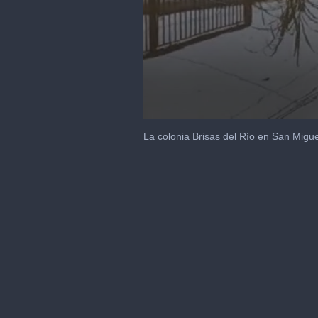
0
seconds
La colonia Brisas del Río en San Migu
of
48
seconds
Volume
90%