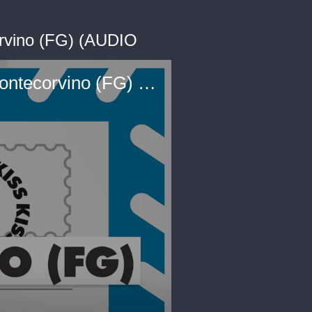
corvino (FG) (AUDIO
Saluti da Kiss Kiss - Raimondo Giallella Sindaco di Pietramontecorvino (FG) (AUDIO