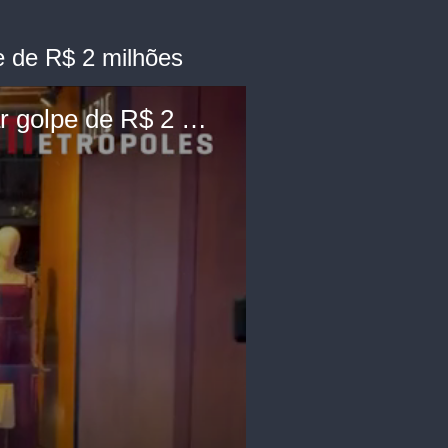
e de R$ 2 milhões
Saiba quem é a mulher que se passou por herdeira para dar golpe de R$ 2 milhões