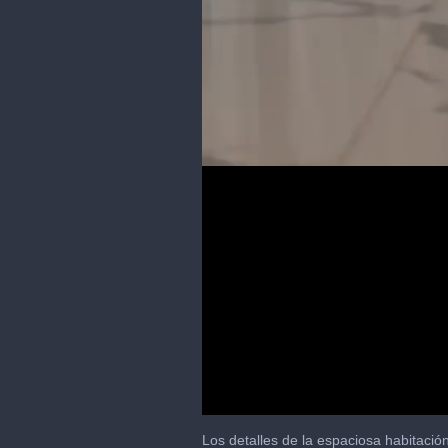
0
of
Los detalles de la espaciosa habitación