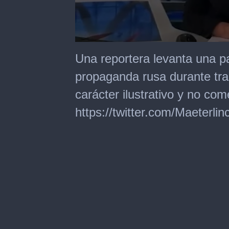
0
seconds
Una reportera levanta una pa
of
14
propaganda rusa durante tra
seconds
carácter ilustrativo y no come
https://twitter.com/Maeterl