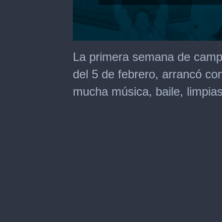
0
seconds
La primera semana de campañ
of
2
del 5 de febrero, arrancó co
minutes,
39
mucha música, baile, limpia
seconds