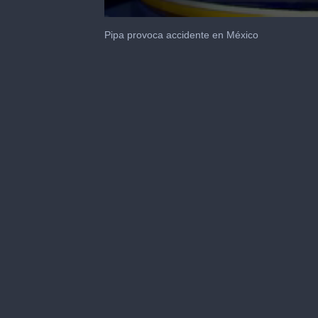
0
seconds
Pipa provoca accidente en México
of
36
seconds