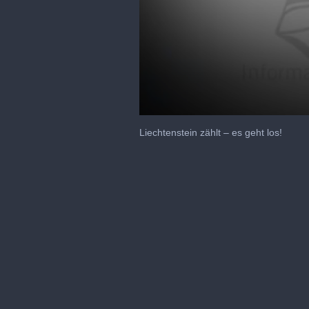
0
seconds
Liechtenstein zählt – es geht los!
of
3
minutes,
59
seconds
Volume
90%