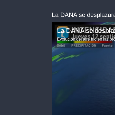
La DANA se desplazará h
La DANA se desplazar
Evolución del aire frío en las p