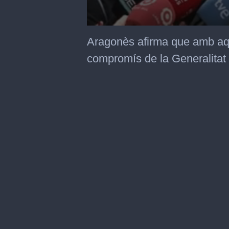
0
seconds
Aragonès afirma que amb aqu
of
1
compromís de la Generalitat
minute,
2
seconds