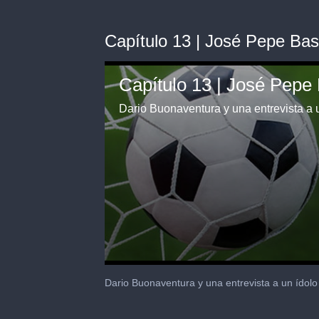
Capítulo 13 | José Pepe Ba
Capítulo 13 | José Pep
Dario Buonaventura y una entrevista a un
0
seconds
Dario Buonaventura y una entrevista a un ídolo 
of
4
minutes,