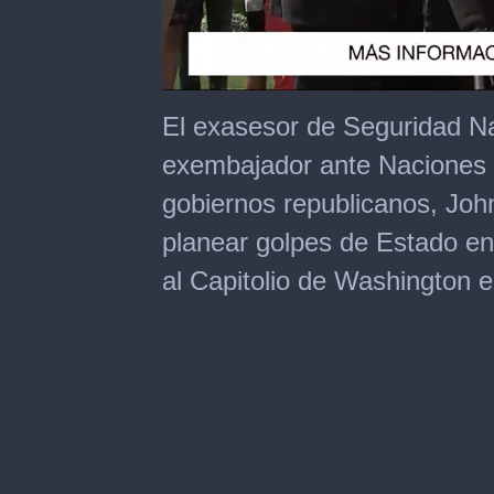
0
of
El exasesor de Seguridad N
1
minute,
exembajador ante Naciones U
53
seconds
gobiernos republicanos, John
planear golpes de Estado en 
al Capitolio de Washington 