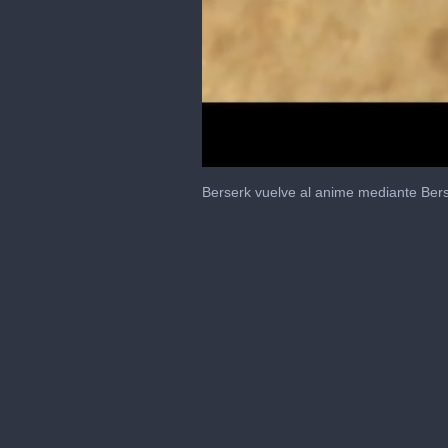
0
seconds
Berserk vuelve al anime mediante Berse
of
1
minute,
48
seconds
Volume
0%