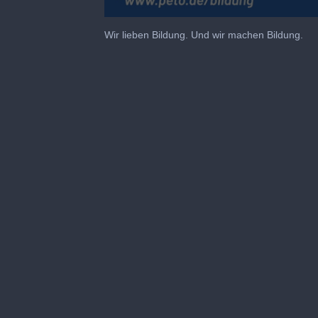
0
seconds
Wir lieben Bildung. Und wir machen Bildung.
of
1
minute,
22
seconds