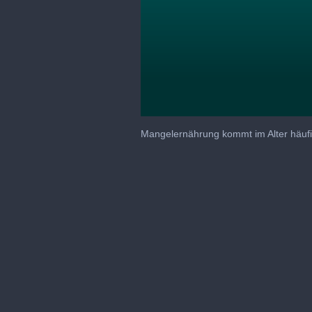
0
seconds
Mangelernährung kommt im Alter häufi
of
59
minutes,
31
seconds
Volume
90%