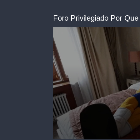
Foro Privilegiado Por Que
0
seconds
of
1
minute,
53
seconds