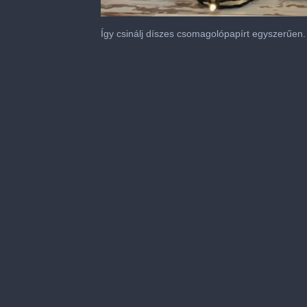
0
seconds
Így csinálj díszes csomagolópapírt egyszerűen.
of
2
minutes,
23
seconds