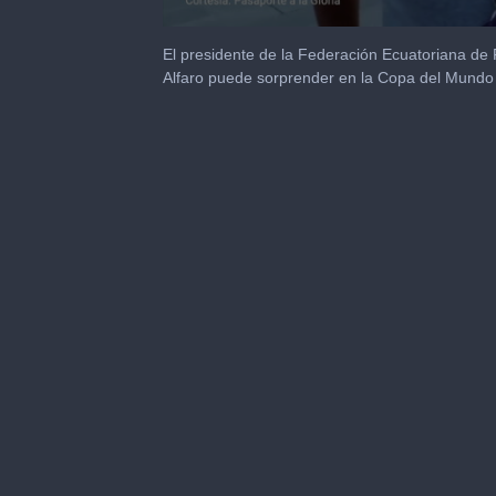
0
seconds
El presidente de la Federación Ecuatoriana de
of
Alfaro puede sorprender en la Copa del Mundo
1
minute,
26
seconds