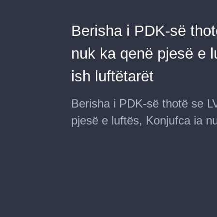
Berisha i PDK-së tho
nuk ka qenë pjesë e l
ish luftëtarët
Berisha i PDK-së thotë se 
pjesë e luftës, Konjufca ia n