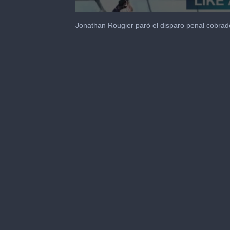
0
seconds
Jonathan Rougier paró el disparo penal cobrad
of
30
seconds