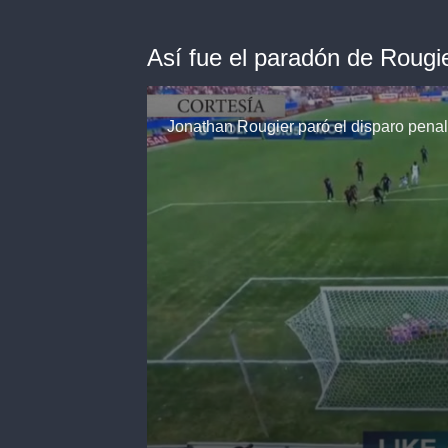
Así fue el paradón de Rougi
Jonathan Rougier paró el disparo penal