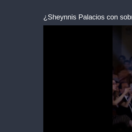
¿Sheynnis Palacios con so