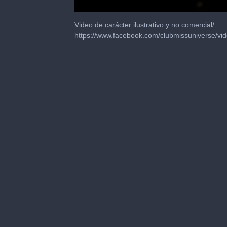
0
seconds
Video de carácter ilustrativo y no comercial/
of
https://www.facebook.com/clubmissuniverse/
1
minute,
13
seconds