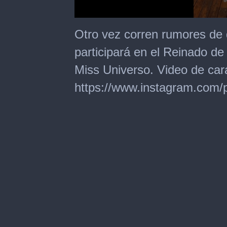
0
seconds
Otro vez corren rumores de q
of
9
participará en el Reinado de
seconds
Miss Universo. Video de cará
https://www.instagram.co