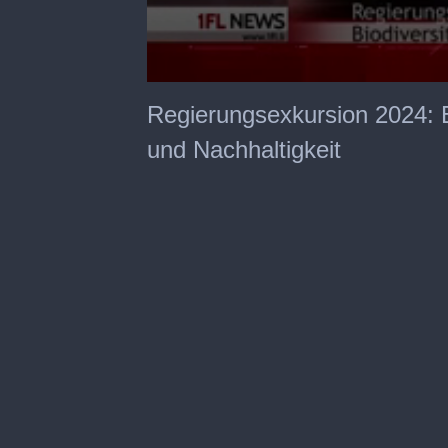
0
seconds
Regierungsexkursion 2024: E
of
4
und Nachhaltigkeit
minutes,
43
seconds