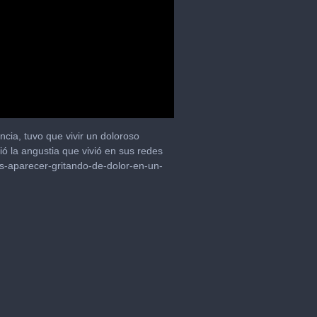
cia, tuvo que vivir un doloroso
 la angustia que vivió en sus redes
as-aparecer-gritando-de-dolor-en-un-