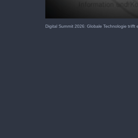
0
seconds
Digital Summit 2026: Globale Technologie trifft
of
3
minutes,
48
seconds