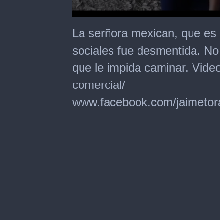
0
seconds
La serñora mexican, que es 
of
1
sociales fue desmentida. No
minute,
42
que le impida caminar. Video 
seconds
comercial/
www.facebook.com/jaimetor