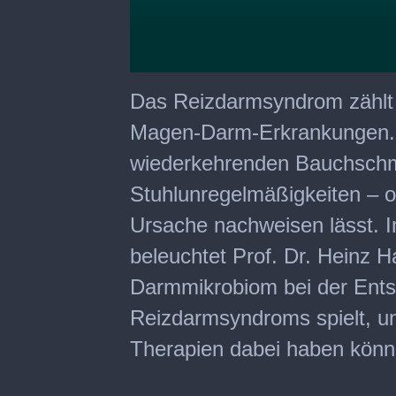
0
seconds
Das Reizdarmsyndrom zählt z
of
19
Magen-Darm-Erkrankungen. B
minutes,
34
wiederkehrenden Bauchschm
seconds
Stuhlunregelmäßigkeiten – o
Ursache nachweisen lässt. Im
beleuchtet Prof. Dr. Heinz 
Darmmikrobiom bei der Ent
Reizdarmsyndroms spielt, u
Therapien dabei haben könn