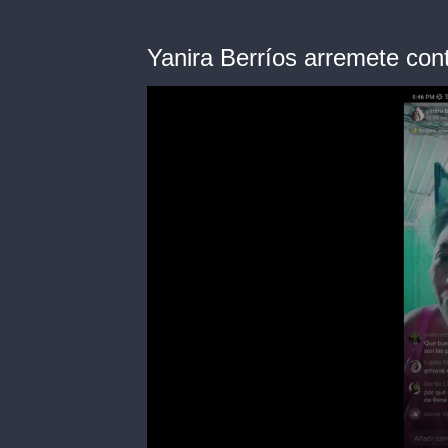
Yanira Berríos arremete con