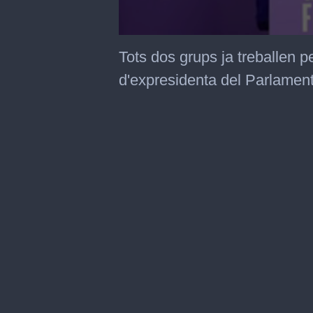
0
seconds
Tots dos grups ja treballen p
of
52
d'expresidenta del Parlamen
seconds