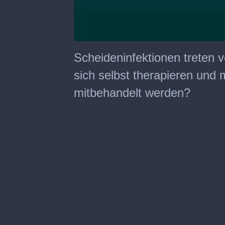
0
seconds
Scheideninfektionen treten
of
7
sich selbst therapieren und 
minutes,
29
mitbehandelt werden?
seconds