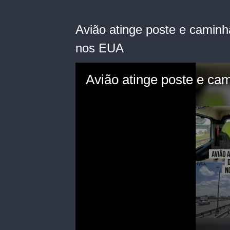
Avião atinge poste e camin
nos EUA