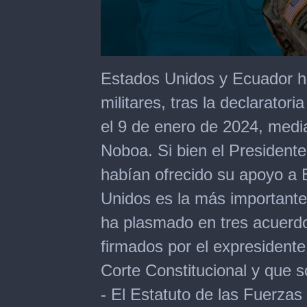
0
seconds
Estados Unidos y Ecuador ha
of
2
militares, tras la declaratori
minutes,
0
el 9 de enero de 2024, media
Noboa. Si bien el President
habían ofrecido su apoyo a 
Unidos es la más importante
ha plasmado en tres acuerdos
firmados por el expresident
Corte Constitucional y que s
- El Estatuto de las Fuerzas