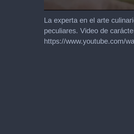
0
seconds
La experta en el arte culinar
of
2
peculiares. Video de carácter
minutes,
56
https://www.youtube.com
seconds