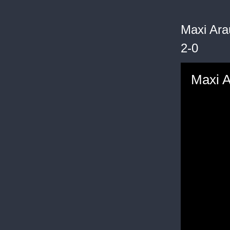
Maxi Araú
2-0